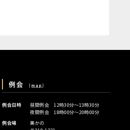
例会
［
map
］
例会日時
昼間例会 12時30分～13時30分
夜間例会 18時00分～20時00分
例会場
美かの