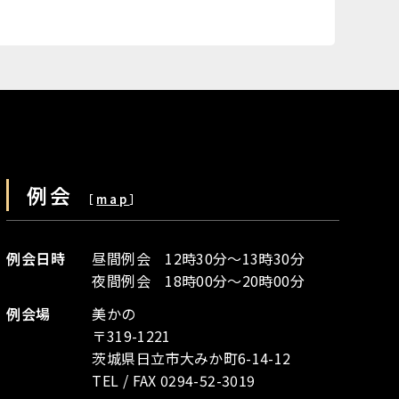
例会
［
map
］
例会日時
昼間例会 12時30分～13時30分
夜間例会 18時00分～20時00分
例会場
美かの
〒319-1221
茨城県日立市大みか町6-14-12
TEL / FAX 0294-52-3019