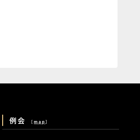
例会
［
map
］