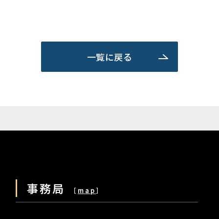
一覧に戻る
事務局
［
map
］